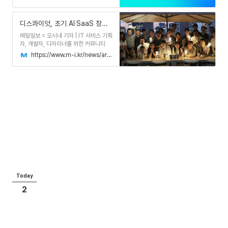
인하고 작성한 각 기업의 IR자료에서 주
목할 만한 점을 참고해 IR자료 제작에 반
영해보세요. *각 기업명을 누르면 실제
디스콰이엇, 초기 AI‧SaaS 창업자 대상 ‘메이커 스프린트’ 성료
IR자료와 자세한 투자자 추천 코...
매일일보 = 오시내 기자 | IT 서비스 기획
자, 개발자, 디자이너를 위한 커뮤니티
‘디스콰이엇'은 인공지능(AI), 서비스형
https://www.m-i.kr/news/articleView.html?idxno=1135639
소프트웨어(SaaS) 분야 ‘메이커 스프린
트'를 성료했다고 2일 밝혔다.메이커 스
프린트는 개발력을 보유한 예비 또는 초
기 창업자들이 모여 AI, SaaS 분야 제품
을 검증 및 고도화하는 프로그램이다. 이
번 ‘메이커 스프린트' 1기에는 뱅크샐러
드 공동창업자, AB180 및 토스페이먼츠
출신의 개발자, 이미 시드 투자를 유치한
창업팀 등 총 15팀이 선발됐다.선발된 팀
은 3주간 제품 개발 과정을 공유하고 피
드백
Today
2