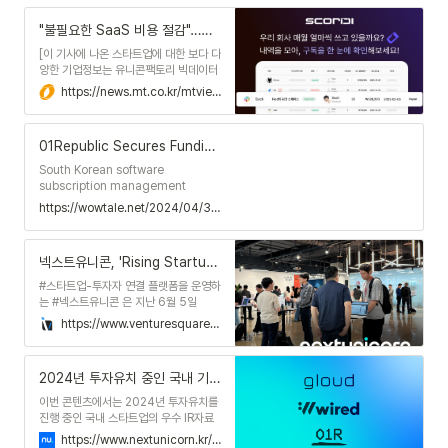
"불필요한 SaaS 비용 절감"…제로원리퍼블릭, 시드투자 유치 - 머니투데이
[이 기사에 나온 스타트업에 대한 보다 다
양한 기업정보는 유니콘팩토리 빅데이터
플랫폼 '데이터랩'에서 볼 수 있습니다.]
https://news.mt.co.kr/mtview.php?no=2024043017101725715
서비스형 소프트웨어(SaaS) 구독관리
서비스 스코디를 개발한 제로원리퍼블릭
이 매쉬업벤처스로부터 시드투자를 유치
01Republic Secures Funding to Expand the SaaS Management Solution ‘Scordi’
했다고 30일 밝혔다.제로원리퍼블릭은
오늘식탁 초기 개발자를 거쳐 고미코퍼레
South Korean software
이션의 공동 창업·최고기술책임자
subscription management
(CTO) 경험이 있...
company 01Republic has
https://wowtale.net/2024/04/30/76043/
secured seed funding from
Mashup Ventures. 01Republic
was co-founded by CEO
넥스트유니콘, 'Rising Startup 2024 상반기 밋업' 행사 종료
Yonghyun Kim, who previously
co-founded and served a…
#스타트업-투자자 연결 플랫폼을 운영하
는 #넥스트유니콘 은 지난 6월 5일
#‘Rising Startup 2024 상반기 밋업'
https://www.venturesquare.net/928597
#행사 를 마쳤다고 밝혔다.
2024년 투자유치 중인 국내 기업 IR자료 우수 사례 3가지 (1) - 인사이트 - 넥스트유니콘
이번 콘텐츠에서는 2024년 투자유치를
진행 중인 국내 스타트업의 우수 IR자료
세 가지를 소개합니다. 투자자가 직접 확
https://www.nextunicorn.kr/insight/1f87192f98561fb4