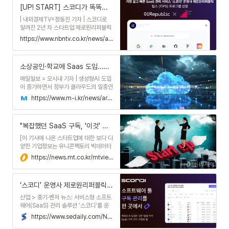
[UP! START] 스코디가 똑똑해진다...제로원리퍼블릭, 중기부 팁스 선정
| 내외경제TV=정동진 기자 | 스코디로
알려진 2년 차 스타트업 제로원리퍼블릭
이 중기부의 팁스에 선정, 향후 2년간 최
https://www.nbntv.co.kr/news/articleView.html?idxno=3028275
대 5억원의 연구개발(R&D) 자금과 2억
원의 창업 사업화 및 마케팅 자금을 지원
받는다.18일 제로원리퍼블릭에 따르면
소상공인·학교에 Saas 도입…CMP 중요성 커져
스코디는 복잡한 SaaS 구독 관리 업무
를 자동
매일일보 = 오시내 기자 | 생성형AI 도입
이 증가하면서 정부가 클라우드의 일종인
Saas(Software as a Service) 보급
https://www.m-i.kr/news/articleView.html?idxno=1126350
에 나서고 있다. 클라우드 관리가 생산성
향상에 열쇠가 되면서 CMP(Cloud
Management Platform) 시장 역시
"복잡했던 SaaS 구독, '이것' 쓰고 월1600만원 아꼈죠" - 머니투데이
성장 중이다.3일 포춘(Fortune)에 따르
면, 글로벌 Saas 시장 규모는 지난해
[이 기사에 나온 스타트업에 대한 보다 다
2735억5000만달러로 평가된다. 올해
양한 기업정보는 유니콘팩토리 빅데이터
엔 그 규모가 3175억5000만달러에
플랫폼 '데이터랩'에서 볼 수 있습니다.]
https://news.mt.co.kr/mtview.php?no=2024050217351074200
이르며, 오는 2032년에는 1조2288억
구독료라고 하면 넷플릭스, 티빙 등 온라
7000만달러에 육박할 것으로 전망된
인동영상서비스(OTT)를 떠올린다. 기업
다. 연평균 성장률은 18.4%
들도 매달 구독료를 낸다. OTT가 아니
‘스코디’ 운영사 제로원리퍼블릭, 매쉬업벤처스서 투자 유치
라 슬랙이나 어도비, 노션 등 서비스형 소
프트웨어(SaaS)가 대표적이다. 이 같은
산업 > 중기·벤처 뉴스: 서비스형 소프트
SaaS는 편리하지만 구독료는 부...
웨어(SaaS) 관리 솔루션 ‘스코디'를 운
영하는 제로원리퍼블릭이 매쉬업벤처스
https://www.sedaily.com/NewsView/2D90O5DONX
로부터 초기 투자를 받았다고...