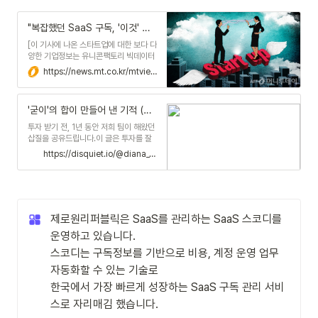
"복잡했던 SaaS 구독, '이것' 쓰고 월1600만원 아꼈죠" - 머니투데이
[이 기사에 나온 스타트업에 대한 보다 다
양한 기업정보는 유니콘팩토리 빅데이터
플랫폼 '데이터랩'에서 볼 수 있습니다.]
https://news.mt.co.kr/mtview.php?no=2024050217351074200
구독료라고 하면 넷플릭스, 티빙 등 온라
인동영상서비스(OTT)를 떠올린다. 기업
들도 매달 구독료를 낸다. OTT가 아니
'굳이'의 합이 만들어 낸 기적 (시드 투자 유치까지 1년간의 삽질) | Disquiet*
라 슬랙이나 어도비, 노션 등 서비스형 소
프트웨어(SaaS)가 대표적이다. 이 같은
투자 받기 전, 1년 동안 저희 팀이 해왔던
SaaS는 편리하지만 구독료는 부...
삽질을 공유드립니다.이 글은 투자를 잘
받는 방법을 알려드리는 글이 아닙니다.
https://disquiet.io/@diana_01republic/makerlog/굳이-의-합이-만들어-낸-기적
이 글은 정답과 공식을 말씀드리는 글이
아닙니다.그저 초기 스타트업이 데스밸리
와 시행착오를 어떻게 겪고 버텼는지 풀
어내는 글입니다.~23년 3월 :...
제로원리퍼블릭은 SaaS를 관리하는 SaaS 스코디를 
운영하고 있습니다.

스코디는 구독정보를 기반으로 비용, 계정 운영 업무 
자동화할 수 있는 기술로

한국에서 가장 빠르게 성장하는 SaaS 구독 관리 서비
스로 자리매김 했습니다.
